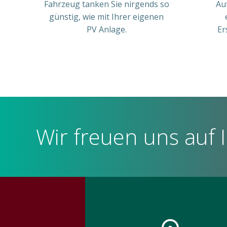
Fahrzeug tanken Sie nirgends so
Au
günstig, wie mit Ihrer eigenen
PV Anlage.
Er
Wir freuen uns auf 