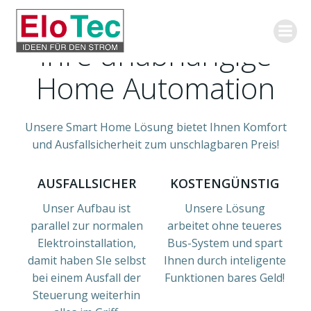
Zum
Inhalt
springen
Ihre unabhängige
Home Automation
Unsere Smart Home Lösung bietet Ihnen Komfort
und Ausfallsicherheit zum unschlagbaren Preis!
AUSFALLSICHER
KOSTENGÜNSTIG
Unser Aufbau ist
Unsere Lösung
parallel zur normalen
arbeitet ohne teueres
Elektroinstallation,
Bus-System und spart
damit haben SIe selbst
Ihnen durch inteligente
bei einem Ausfall der
Funktionen bares Geld!
Steuerung weiterhin